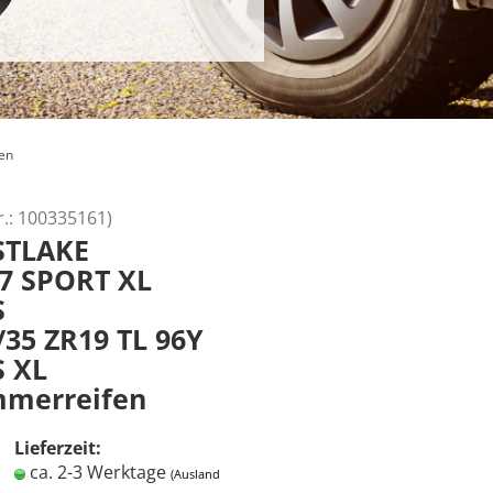
en
r.:
100335161
)
STLAKE
7 SPORT XL
S
/35 ZR19 TL 96Y
 XL
merreifen
Lieferzeit:
ca. 2-3 Werktage
(Ausland