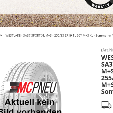
»
WESTLAKE - SA37 SPORT XL M+S - 255/35 ZR19 TL 96Y M+S XL - Sommerreif
(Art.N
WE
SA3
M+
255
M+S
Som