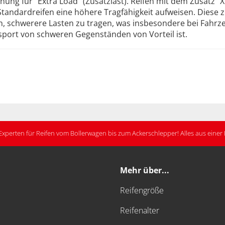
nnung für "Extra Load" (Zusatzlast). Reifen mit dem Zusatz "X
tandardreifen eine höhere Tragfähigkeit aufweisen. Diese z
n, schwerere Lasten zu tragen, was insbesondere bei Fahr
port von schweren Gegenständen von Vorteil ist.
Experten für Reifen vom Bollerwagen bis zum Ackerschlepper! Alles aus eine
Mehr über...
Reifengröße
Reifenalter