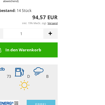
abweichend)
bestand:
14
Stück
94,57 EUR
inkl. 19% MwSt. zzgl.
Versand
In den Warenkorb
73
D
B
EPREL