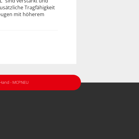
L" sind verstärkt und
usätzliche Tragfähigkeit
zeugen mit höherem
r Hand - MCPNEU