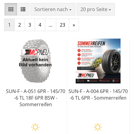
Sortieren nach
20 pro Seite
1
2
3
4
...
23
»
SUN-F - A-051 6PR - 145/70
SUN-F - A-004 6PR - 145/70
-6 TL 18F 6PR BSW -
-6 TL 6PR - Sommerreifen
Sommerreifen