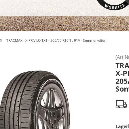
»
TRACMAX - X-PRIVILO TX1 - 205/55 R16 TL 91V - Sommerreifen
(Art.N
TR
X-P
205
Som
Lager