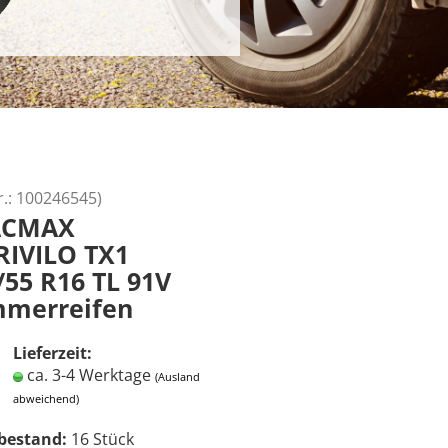
r.:
100246545
)
ACMAX
RIVILO TX1
/55 R16 TL 91V
merreifen
Lieferzeit:
ca. 3-4 Werktage
(Ausland
abweichend)
bestand:
16
Stück