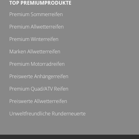
TOP PREMIUMPRODUKTE
Premium Sommerreifen
Premium Allwetterreifen
Premium Winterreifen
Marken Allwetterreifen
Premium Motorradreifen
Preiswerte Anhängerreifen
Premium Quad/ATV Reifen
Preiswerte Allwetterreifen
Unweltfreundliche Runderneuerte