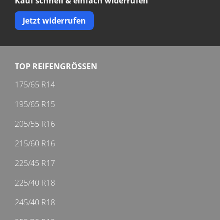
Kauf schnell & einfach widerrufen
Jetzt widerrufen
TOP REIFENGRÖSSEN
175/65 R14
195/65 R15
205/55 R16
215/60 R16
225/45 R17
225/40 R18
245/40 R18