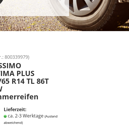
r.:
800339979
)
SSIMO
IMA PLUS
/65 R14 TL 86T
W
merreifen
Lieferzeit:
ca. 2-3 Werktage
(Ausland
abweichend)