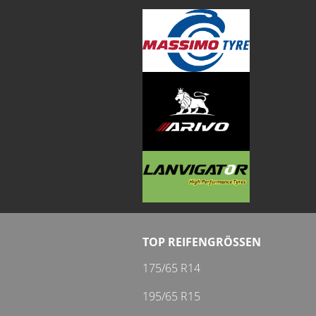
TOP REIFENGRÖSSEN
175/65 R14
195/65 R15