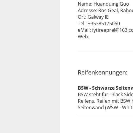
Name: Huanquing Guo
Adresse: Ros Geal, Rah
Ort: Galway IE
Tel.: +35385175050
eMail: fytireeprel@163.
Web:
Reifenkennungen:
BSW - Schwarze Seitenw
BSW steht für "Black Sid
Reifens. Reifen mit BSW
Seitenwand (WSW - White