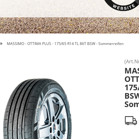
»
MASSIMO - OTTIMA PLUS - 175/65 R14 TL 86T BSW - Sommerreifen
(Art.N
MA
OTT
175
BS
Som