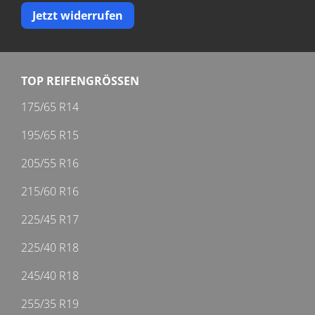
Jetzt widerrufen
TOP REIFENGRÖSSEN
175/65 R14
195/65 R15
205/55 R16
215/60 R16
225/45 R17
225/40 R18
245/40 R18
255/35 R19