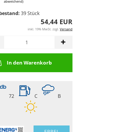
abweichend)
bestand:
39
Stück
54,44 EUR
inkl. 19% MwSt. zzgl.
Versand
In den Warenkorb
72
C
B
EPREL