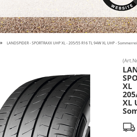
»
LANDSPIDER - SPORTRAXX UHP XL - 205/55 R16 TL 94W XL UHP - Sommerrei
(Art.N
LA
SP
XL
205
XL 
Som