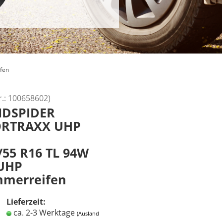
fen
r.:
100658602
)
NDSPIDER
ORTRAXX UHP
/55 R16 TL 94W
UHP
merreifen
Lieferzeit:
ca. 2-3 Werktage
(Ausland