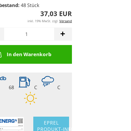
bestand:
48
Stück
37,03 EUR
inkl. 19% MwSt. zzgl.
Versand
In den Warenkorb
68
C
C
EPREL
PRODUKT-INFO