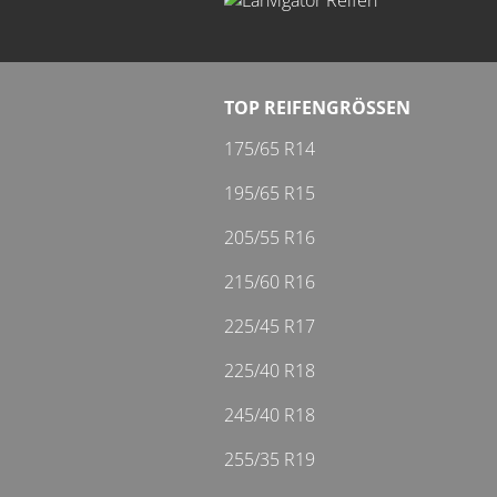
TOP REIFENGRÖSSEN
175/65 R14
195/65 R15
205/55 R16
215/60 R16
225/45 R17
225/40 R18
245/40 R18
255/35 R19