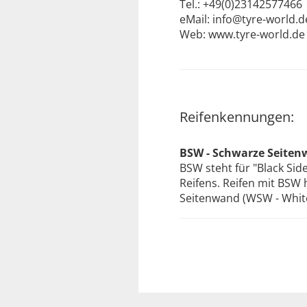
Tel.: +49(0)23142577466
eMail: info@tyre-world.d
Web: www.tyre-world.de
Reifenkennungen:
BSW - Schwarze Seitenw
BSW steht für "Black Sid
Reifens. Reifen mit BSW
Seitenwand (WSW - White