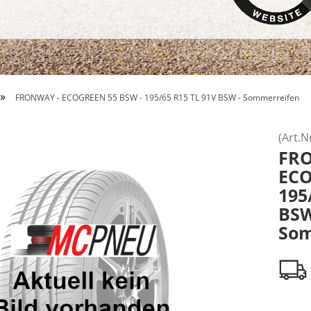
»
FRONWAY - ECOGREEN 55 BSW - 195/65 R15 TL 91V BSW - Sommerreifen
(Art.N
FR
ECO
195
BS
Som