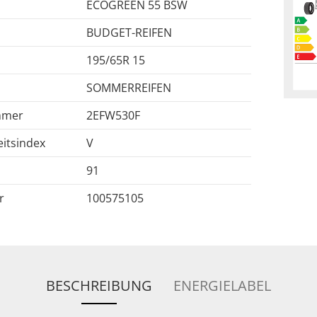
ECOGREEN 55 BSW
BUDGET-REIFEN
195/65R 15
SOMMERREIFEN
mmer
2EFW530F
itsindex
V
91
r
100575105
BESCHREIBUNG
ENERGIELABEL