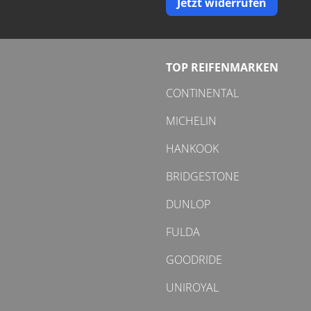
Jetzt widerrufen
TOP REIFENMARKEN
CONTINENTAL
MICHELIN
HANKOOK
BRIDGESTONE
DUNLOP
FULDA
GOODRIDE
UNIROYAL