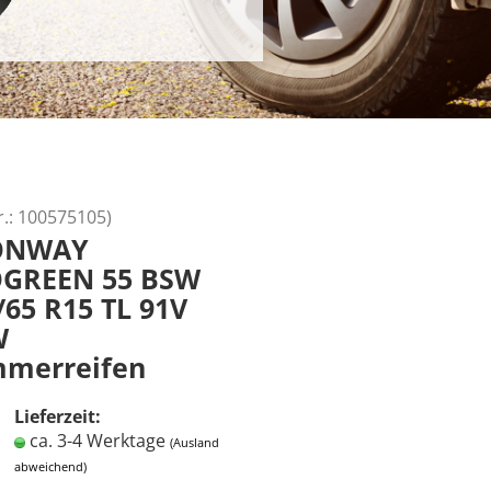
r.:
100575105
)
ONWAY
GREEN 55 BSW
/65 R15 TL 91V
W
merreifen
Lieferzeit:
ca. 3-4 Werktage
(Ausland
abweichend)