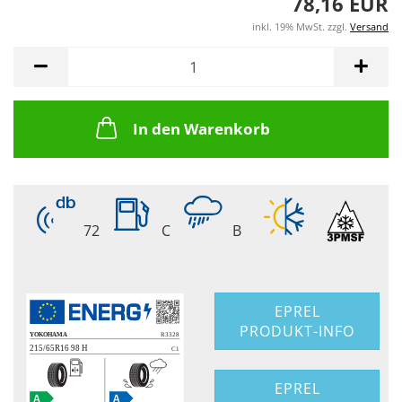
78,16 EUR
inkl. 19% MwSt. zzgl.
Versand
In den Warenkorb
72
C
B
EPREL
PRODUKT-INFO
EPREL