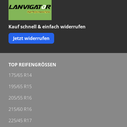
Kauf schnell & einfach widerrufen
Jetzt widerrufen
TOP REIFENGRÖSSEN
175/65 R14
195/65 R15
205/55 R16
215/60 R16
225/45 R17