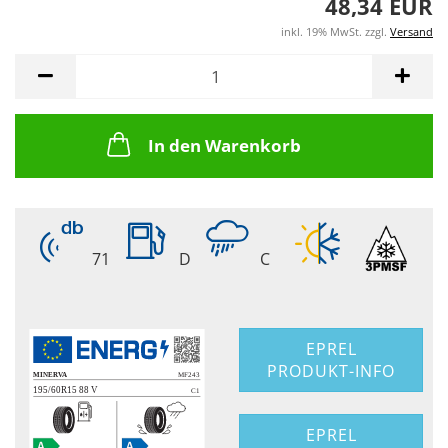
48,34 EUR
inkl. 19% MwSt. zzgl.
Versand
In den Warenkorb
71
D
C
EPREL
PRODUKT-INFO
EPREL