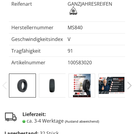
Reifenart
GANZJAHRESREIFEN
Herstellernummer
MS840
Geschwindigkeitsindex
V
Tragfähigkeit
91
Artikelnummer
100583020
Lieferzeit:
ca. 3-4 Werktage
(Ausland abweichend)
Lagerbestand:
32
Stück