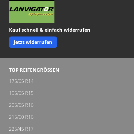
Kauf schnell & einfach widerrufen
Jetzt widerrufen
TOP REIFENGRÖSSEN
175/65 R14
195/65 R15
205/55 R16
215/60 R16
225/45 R17