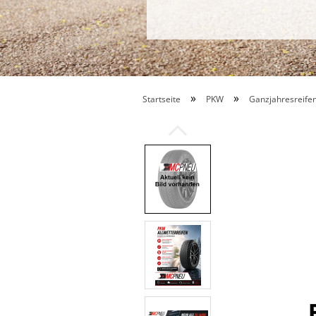
»
»
Startseite
PKW
Ganzjahresreife