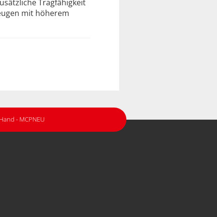
usätzliche Tragfähigkeit
zeugen mit höherem
r Hand - MCPNEU