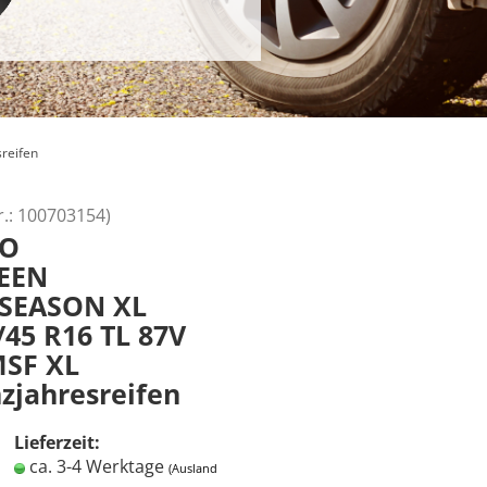
reifen
r.:
100703154
)
AO
EEN
SEASON XL
/45 R16 TL 87V
SF XL
zjahresreifen
Lieferzeit:
ca. 3-4 Werktage
(Ausland