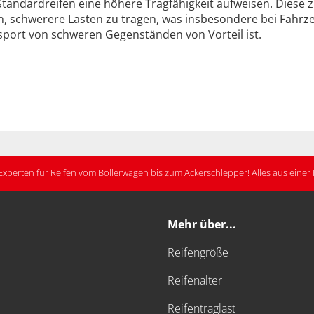
tandardreifen eine höhere Tragfähigkeit aufweisen. Diese z
n, schwerere Lasten zu tragen, was insbesondere bei Fahr
port von schweren Gegenständen von Vorteil ist.
Experten für Reifen vom Bollerwagen bis zum Ackerschlepper! Alles aus eine
Mehr über...
Reifengröße
Reifenalter
Reifentraglast