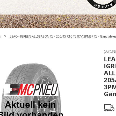
»
n
LEAO - IGREEN ALLSEASON XL - 205/45 R16 TL 87V 3PMSF XL - Ganzjahres
(Art.N
LE
IGR
ALL
205
3PM
Gan