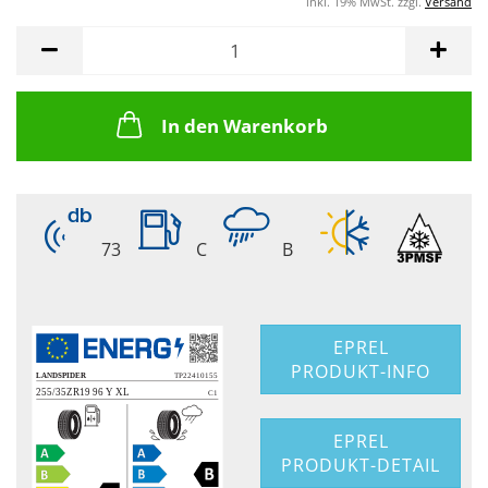
inkl. 19% MwSt. zzgl.
Versand
In den Warenkorb
73
C
B
EPREL
PRODUKT-INFO
EPREL
PRODUKT-DETAIL