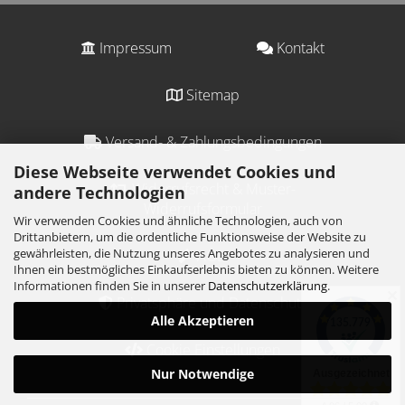
Impressum
Kontakt
Sitemap
Versand- & Zahlungsbedingungen
Diese Webseite verwendet Cookies und
Widerrufsrecht & Muster-
andere Technologien
Widerrufsformular
Wir verwenden Cookies und ähnliche Technologien, auch von
Drittanbietern, um die ordentliche Funktionsweise der Website zu
gewährleisten, die Nutzung unseres Angebotes zu analysieren und
AGB
Ihnen ein bestmögliches Einkaufserlebnis bieten zu können. Weitere
Informationen finden Sie in unserer
Datenschutzerklärung
.
✕
Privatsphäre und Datenschutz
Alle Akzeptieren
Cookie Einstellungen
Nur Notwendige