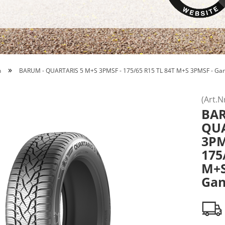
»
n
BARUM - QUARTARIS 5 M+S 3PMSF - 175/65 R15 TL 84T M+S 3PMSF - Gan
(Art.N
BA
QUA
3P
175
M+S
Gan