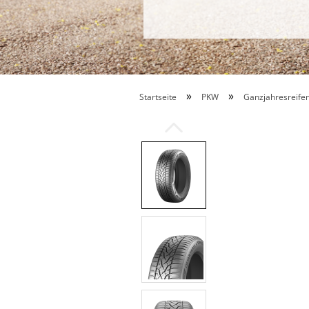
»
»
Startseite
PKW
Ganzjahresreife