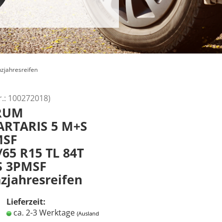
zjahresreifen
r.:
100272018
)
RUM
RTARIS 5 M+S
MSF
/65 R15 TL 84T
 3PMSF
zjahresreifen
Lieferzeit:
ca. 2-3 Werktage
(Ausland