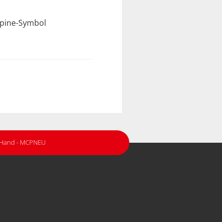
lpine-Symbol
r Hand - MCPNEU