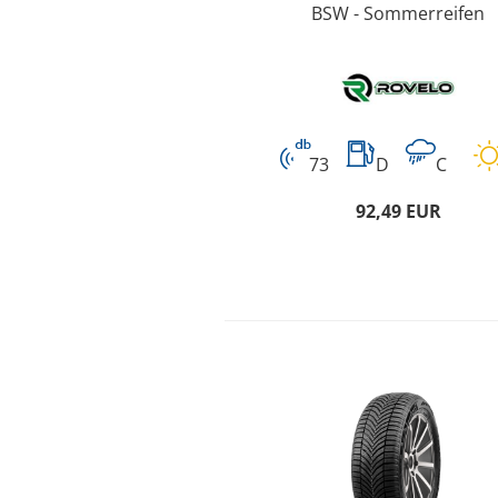
BSW - Sommerreifen
73
D
C
92,49 EUR