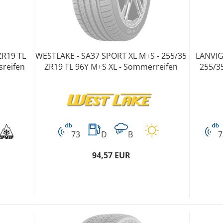
ZR19 TL
WESTLAKE - SA37 SPORT XL M+S - 255/35
LANVIG
sreifen
ZR19 TL 96Y M+S XL - Sommerreifen
255/3
73
D
B
7
94,57 EUR