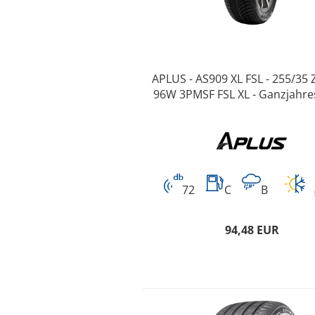
APLUS - AS909 XL FSL - 255/35 
96W 3PMSF FSL XL - Ganzjahre
72
C
B
94,48 EUR