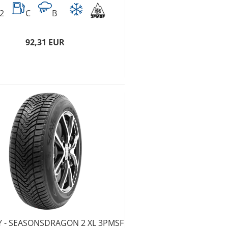
2
C
B
92,31 EUR
 - SEASONSDRAGON 2 XL 3PMSF