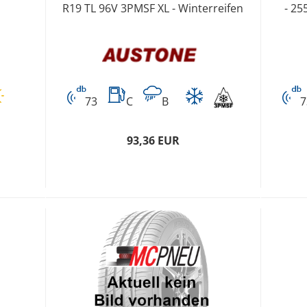
R19 TL 96V 3PMSF XL - Winterreifen
- 25
73
C
B
7
93,36 EUR