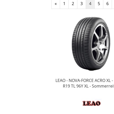
«
1
2
3
4
5
6
LEAO - NOVA-FORCE ACRO XL -
R19 TL 96Y XL - Sommerrei