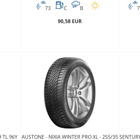
73
C
B
7
90,58 EUR
9 TL 96Y
AUSTONE - NIXIA WINTER PRO XL - 255/35
SENTURY