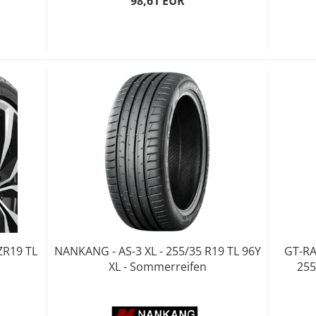
98,61 EUR
ZR19 TL
NANKANG - AS-3 XL - 255/35 R19 TL 96Y
GT-RA
XL - Sommerreifen
255