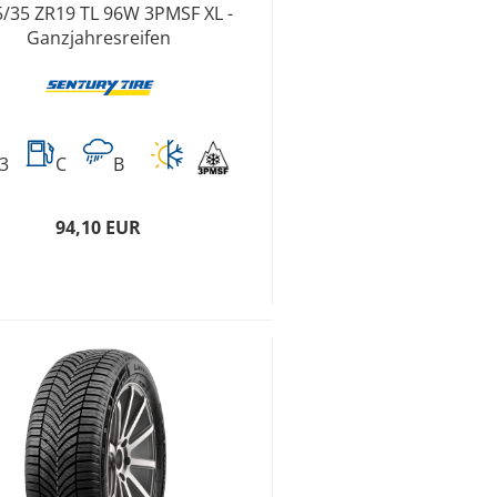
5/35 ZR19 TL 96W 3PMSF XL -
Ganzjahresreifen
3
C
B
94,10 EUR