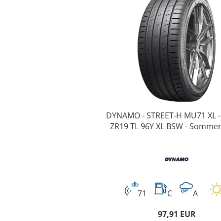
DYNAMO - STREET-H MU71 XL -
ZR19 TL 96Y XL BSW - Sommer
71
C
A
97,91 EUR