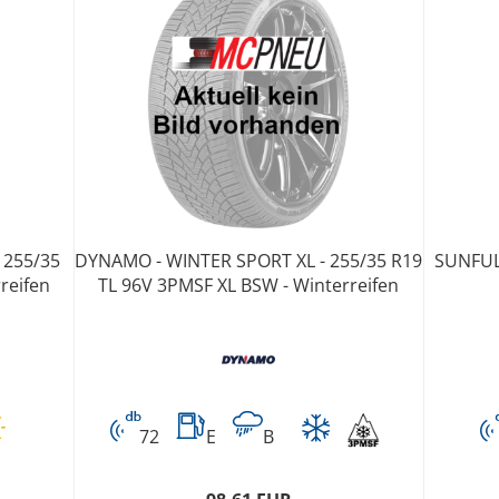
 255/35
DYNAMO - WINTER SPORT XL - 255/35 R19
SUNFULL
reifen
TL 96V 3PMSF XL BSW - Winterreifen
72
E
B