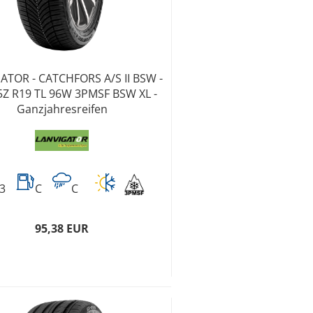
ATOR - CATCHFORS A/S II BSW -
5Z R19 TL 96W 3PMSF BSW XL -
Ganzjahresreifen
3
C
C
95,38 EUR