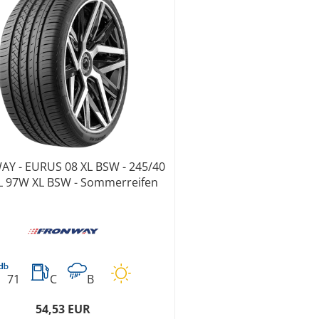
Y - EURUS 08 XL BSW - 245/40
L 97W XL BSW - Sommerreifen
71
C
B
54,53 EUR