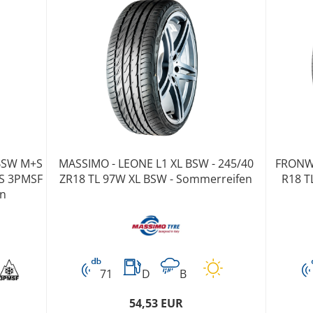
 BSW M+S
MASSIMO - LEONE L1 XL BSW - 245/40
FRONWA
+S 3PMSF
ZR18 TL 97W XL BSW - Sommerreifen
R18 T
en
71
D
B
54,53 EUR