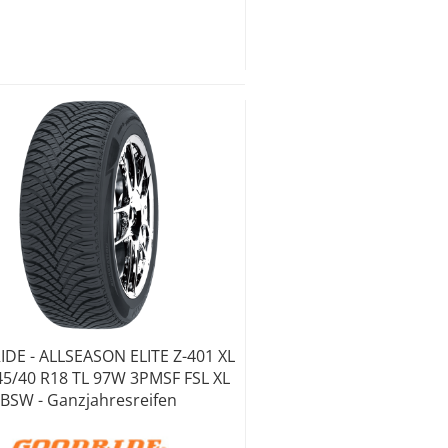
DE - ALLSEASON ELITE Z-401 XL
245/40 R18 TL 97W 3PMSF FSL XL
BSW - Ganzjahresreifen