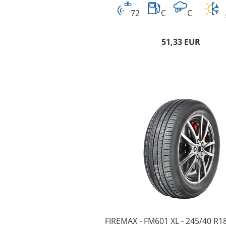
72
C
C
51,33 EUR
FIREMAX - FM601 XL - 245/40 R1