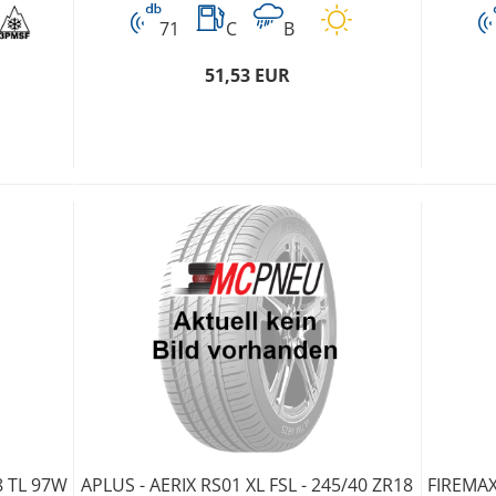
71
C
B
51,53 EUR
8 TL 97W
APLUS - AERIX RS01 XL FSL - 245/40 ZR18
FIREMAX