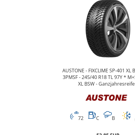
AUSTONE - FIXCLIME SP-401 XL
3PMSF - 245/40 R18 TL 97Y * M
XL BSW - Ganzjahresreif
72
C
B