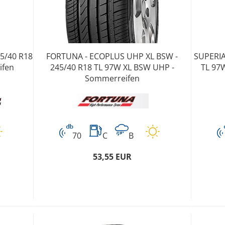
5/40 R18
FORTUNA - ECOPLUS UHP XL BSW -
SUPERIA
ifen
245/40 R18 TL 97W XL BSW UHP -
TL 97
Sommerreifen
70
C
B
53,55 EUR