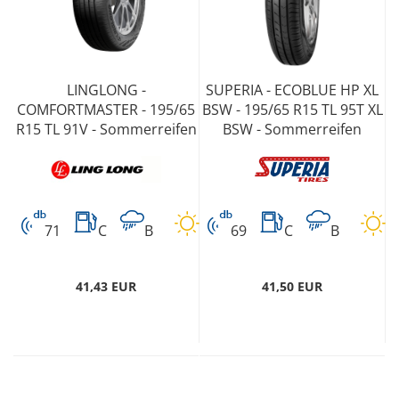
LINGLONG -
SUPERIA - ECOBLUE HP XL
COMFORTMASTER - 195/65
BSW - 195/65 R15 TL 95T XL
R15 TL 91V - Sommerreifen
BSW - Sommerreifen
71
C
B
69
C
B
41,43 EUR
41,50 EUR