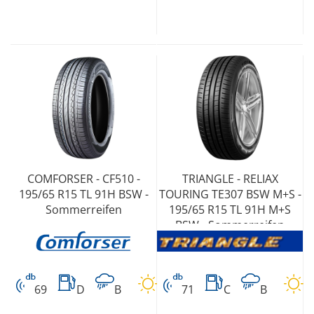
COMFORSER - CF510 -
TRIANGLE - RELIAX
195/65 R15 TL 91H BSW -
TOURING TE307 BSW M+S -
Sommerreifen
195/65 R15 TL 91H M+S
BSW - Sommerreifen
69
D
B
71
C
B