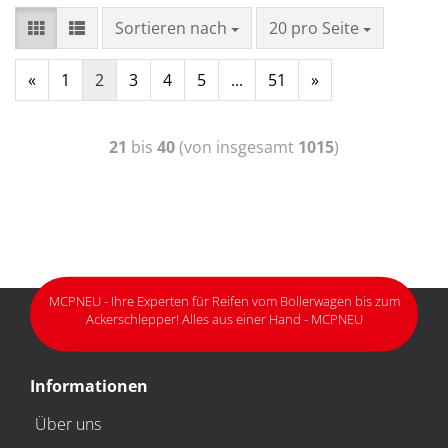
Sortieren nach
20 pro Seite
«
1
2
3
4
5
...
51
»
21
bis
40
(von insgesamt
1015
)
MCPNEU - Ihre Experten für Reifen vom Bollerwagen bis zum
Ackerschlepper! Alles aus einer Hand - MCPNEU
Informationen
Über uns