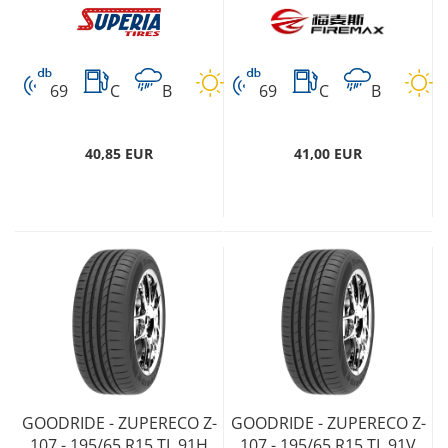
69
C
B
69
C
B
40,85 EUR
41,00 EUR
GOODRIDE - ZUPERECO Z-
GOODRIDE - ZUPERECO Z-
107 - 195/65 R15 TL 91H
107 - 195/65 R15 TL 91V