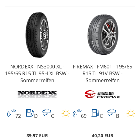
NORDEXX - NS3000 XL -
FIREMAX - FM601 - 195/65
195/65 R15 TL 95H XL BSW -
R15 TL 91V BSW -
Sommerreifen
Sommerreifen
72
D
C
69
C
B
39,97 EUR
40,20 EUR