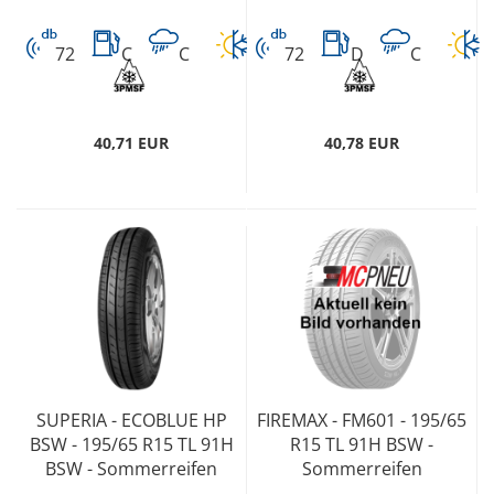
72
C
C
72
D
C
40,71 EUR
40,78 EUR
SUPERIA - ECOBLUE HP
FIREMAX - FM601 - 195/65
BSW - 195/65 R15 TL 91H
R15 TL 91H BSW -
BSW - Sommerreifen
Sommerreifen