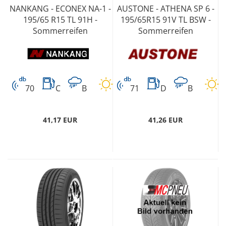
NANKANG - ECONEX NA-1 -
AUSTONE - ATHENA SP 6 -
195/65 R15 TL 91H -
195/65R15 91V TL BSW -
Sommerreifen
Sommerreifen
70
C
B
71
D
B
41,17 EUR
41,26 EUR