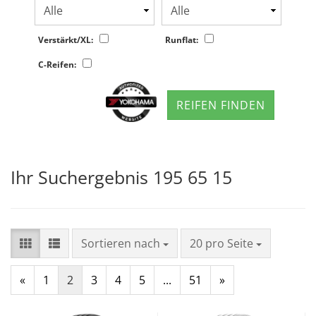
Verstärkt/XL:
Runflat:
C-Reifen:
REIFEN FINDEN
Ihr Suchergebnis 195 65 15
Sortieren nach
20 pro Seite
«
1
2
3
4
5
...
51
»