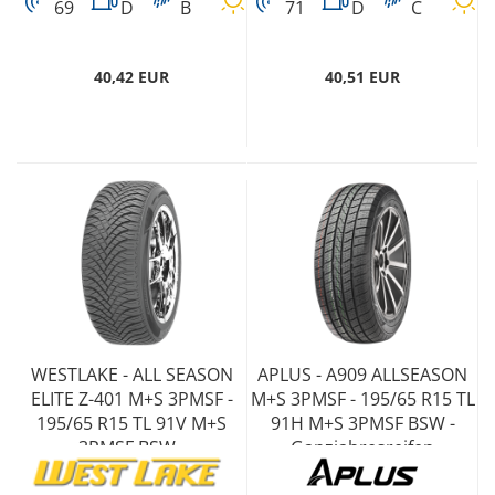
69
D
B
71
D
C
40,42 EUR
40,51 EUR
WESTLAKE - ALL SEASON
APLUS - A909 ALLSEASON
ELITE Z-401 M+S 3PMSF -
M+S 3PMSF - 195/65 R15 TL
195/65 R15 TL 91V M+S
91H M+S 3PMSF BSW -
3PMSF BSW -
Ganzjahresreifen
Ganzjahresreifen