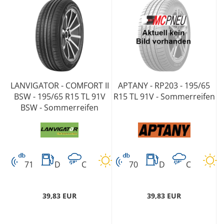
LANVIGATOR - COMFORT II
APTANY - RP203 - 195/65
BSW - 195/65 R15 TL 91V
R15 TL 91V - Sommerreifen
BSW - Sommerreifen
71
D
C
70
D
C
39,83 EUR
39,83 EUR